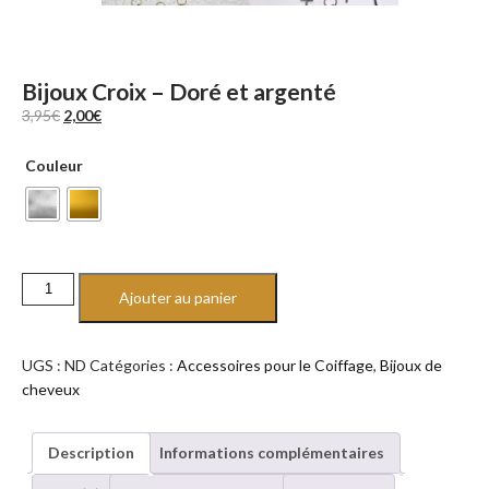
Bijoux Croix – Doré et argenté
Le
Le
3,95
€
2,00
€
prix
prix
initial
actuel
Couleur
était :
est :
3,95€.
2,00€.
quantité
Ajouter au panier
de
Bijoux
Croix
UGS :
ND
Catégories :
Accessoires pour le Coiffage
,
Bijoux de
-
cheveux
Doré
et
argenté
Description
Informations complémentaires