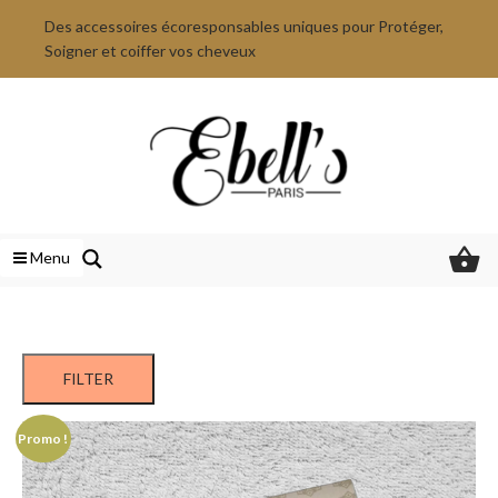
Des accessoires écoresponsables uniques pour Protéger,
Soigner et coiffer vos cheveux
Menu
FILTER
Promo !