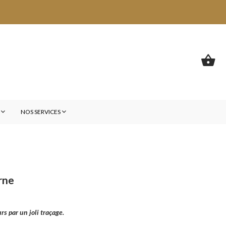
E
NOS SERVICES
rne
s par un joli traçage.