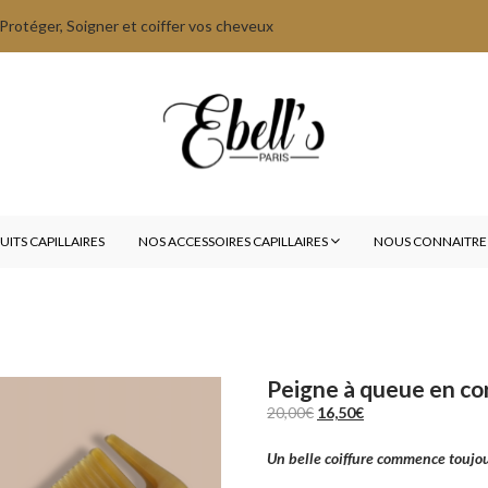
rotéger, Soigner et coiffer vos cheveux
ITS CAPILLAIRES
NOS ACCESSOIRES CAPILLAIRES
NOUS CONNAITR
Peigne à queue en co
Le
Le
20,00
€
16,50
€
prix
prix
Un belle coiffure commence toujour
initial
actuel
était :
est :