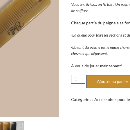
Vous en rêviez… on l’a fait : Un peign
20,00€.
16,50€.
de coiffure.
Chaque partie du peigne a sa fon
-La queue pour faire les sections et 
-L’avant du peigne est le game changer
cheveux qui dépassent.
A vous de jouer maintenant!
quantité
Ajouter au panier
de
Peigne
à
Catégories :
Accessoires pour le
queue
en
corne