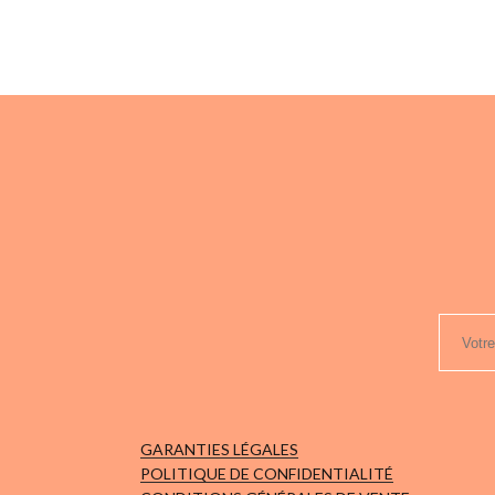
peuvent
être
choisies
sur
la
page
du
produit
GARANTIES LÉGALES
POLITIQUE DE CONFIDENTIALITÉ