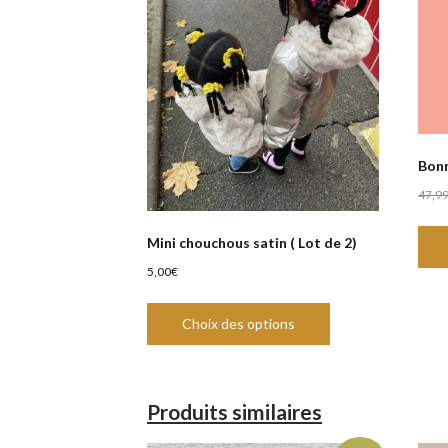
Bonn
47,9
Mini chouchous satin ( Lot de 2)
5,00
€
Ce
produit
Choix des options
a
plusieurs
variations.
Produits similaires
Les
options