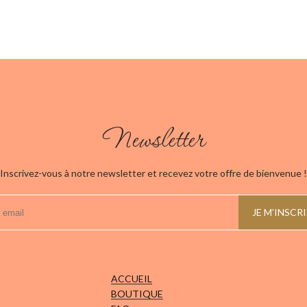
peuvent
peu
être
êtr
choisies
cho
sur
sur
la
la
page
pag
du
du
produit
pro
Newsletter
Inscrivez-vous à notre newsletter et recevez votre offre de bienvenue !
ACCUEIL
BOUTIQUE