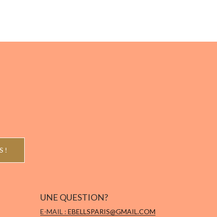
vent
e
isies
e
duit
UNE QUESTION?
E-MAIL :
EBELLSPARIS@GMAIL.COM